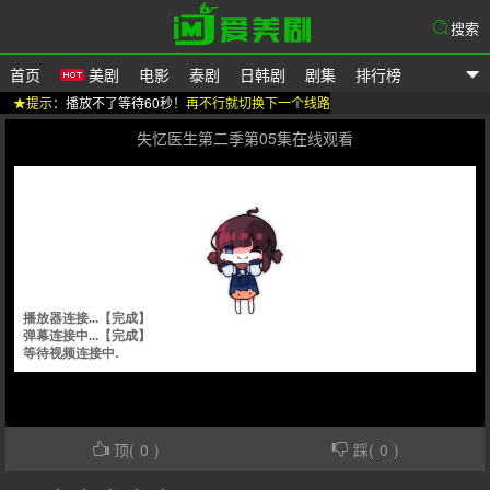
搜索
首页
美剧
电影
泰剧
日韩剧
剧集
排行榜
★提示
：播放不了等待60秒！
再不行就切换下一个线路
爱美剧
失忆医生第二季第05集在线观看
顶(
0
)
踩(
0
)