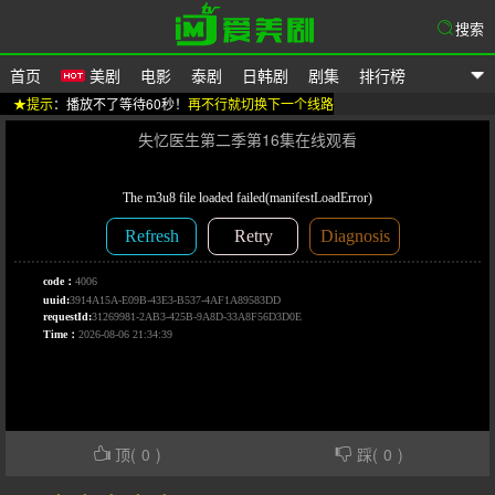
搜索
首页
美剧
电影
泰剧
日韩剧
剧集
排行榜
★提示
：播放不了等待60秒！
再不行就切换下一个线路
爱美剧
失忆医生第二季第16集在线观看
顶(
0
)
踩(
0
)