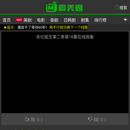
搜索
首页
美剧
电影
泰剧
日韩剧
剧集
排行榜
★提示
：播放不了等待60秒！
再不行就切换下一个线路
爱美剧
失忆医生第二季第16集在线观看
顶(
0
)
踩(
0
)