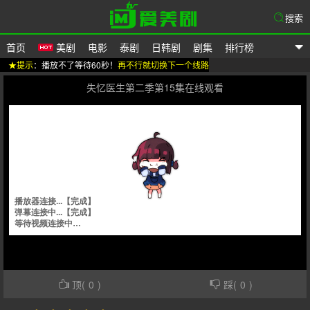
搜索
首页
美剧
电影
泰剧
日韩剧
剧集
排行榜
★提示
：播放不了等待60秒！
再不行就切换下一个线路
爱美剧
失忆医生第二季第15集在线观看
顶(
0
)
踩(
0
)