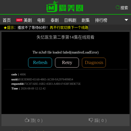
搜索
首页
美剧
电影
泰剧
日韩剧
剧集
排行榜
★提示
：播放不了等待60秒！
再不行就切换下一个线路
爱美剧
失忆医生第二季第14集在线观看
顶(
0
)
踩(
0
)