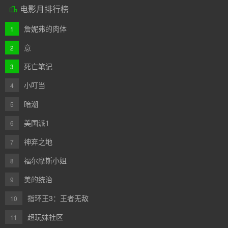
电影月排行榜

詹妮弗的肉体
1
意
2
死亡笔记
3
小叮当
4
暗潮
5
美国派1
6
神弃之地
7
福尔摩斯小姐
8
美的统治
9
指环王3：王者无敌
10
超玩妹社区
11