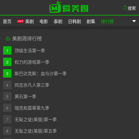
搜索
首页
美剧
电影
泰剧
日韩剧
剧集
排行榜
爱美剧
美剧周排行榜

顶级生活第一季
1
权力的游戏第一季
2
斯巴达克斯：血与沙第一季
3
同志亦凡人第三季
4
黄石第一季
5
瑞克和莫蒂第九季
6
无耻之徒(美版)第一季
7
无耻之徒(美版)第五季
8