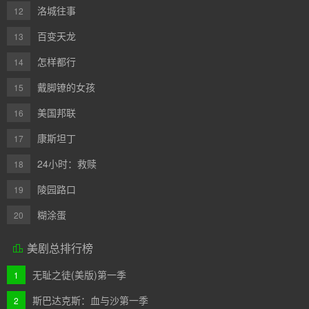
洛城往事
12
百变天龙
13
怎样都行
14
戴脚镣的女孩
15
美国邦联
16
康斯坦丁
17
24小时：救赎
18
陵园路口
19
糊涂蛋
20
美剧总排行榜

无耻之徒(美版)第一季
1
斯巴达克斯：血与沙第一季
2