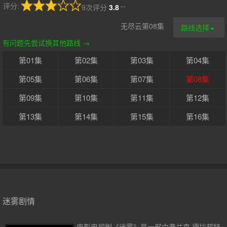
评分:
--
9次评分
3.8
无尽云第08集
路线选择
有问题先尝试换其他路线 →
第01集
第02集
第03集
第04集
第05集
第06集
第07集
第08集
第09集
第10集
第11集
第12集
第13集
第14集
第15集
第16集
迷雾剧情
电影电视剧《迷雾》是一部由弗兰克·德拉邦特