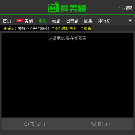
搜索
首页
美剧
电影
泰剧
日韩剧
剧集
排行榜
★提示
：播放不了等待60秒！
再不行就切换下一个线路
爱美剧
迷雾第08集在线观看
顶(
21
)
踩(
0
)