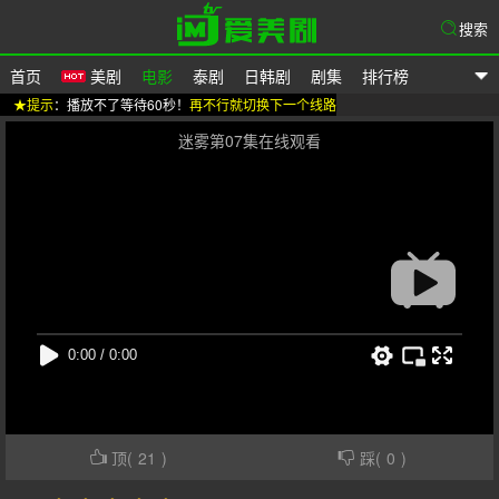
搜索
首页
美剧
电影
泰剧
日韩剧
剧集
排行榜
★提示
：播放不了等待60秒！
再不行就切换下一个线路
爱美剧
迷雾第07集在线观看
顶(
21
)
踩(
0
)