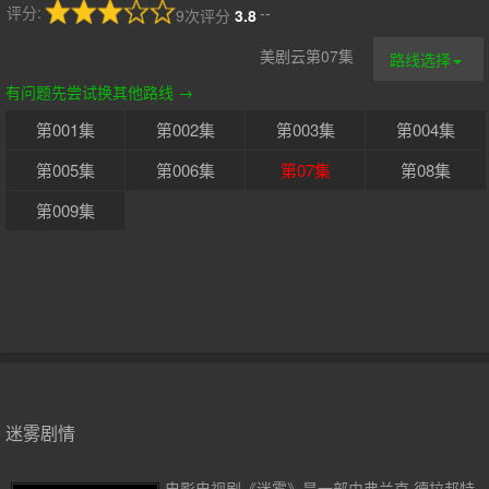
评分:
--
9次评分
3.8
美剧云第07集
路线选择
有问题先尝试换其他路线 →
第001集
第002集
第003集
第004集
第005集
第006集
第07集
第08集
第009集
迷雾剧情
电影电视剧《迷雾》是一部由弗兰克·德拉邦特