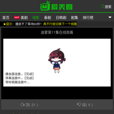
搜索
首页
美剧
电影
泰剧
日韩剧
剧集
排行榜
★提示
：播放不了等待60秒！
再不行就切换下一个线路
爱美剧
迷雾第11集在线观看
顶(
21
)
踩(
0
)