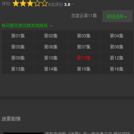
评分:
--
9次评分
3.8
百度云第11集
路线选择
有问题先尝试换其他路线 →
第01集
第02集
第03集
第04集
第05集
第06集
第07集
第08集
第09集
第10集
第11集
第12集
第13集
第14集
第15集
第16集
迷雾剧情
电影电视剧《迷雾》是一部由弗兰克·德拉邦特