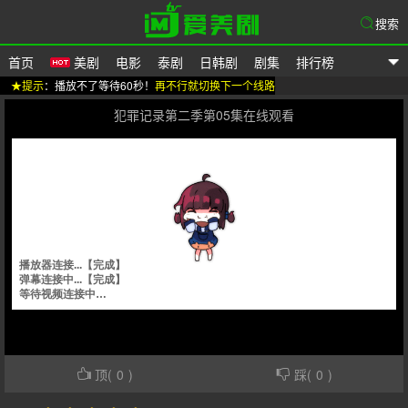
搜索
首页
美剧
电影
泰剧
日韩剧
剧集
排行榜
★提示
：播放不了等待60秒！
再不行就切换下一个线路
爱美剧
犯罪记录第二季第05集在线观看
顶(
0
)
踩(
0
)