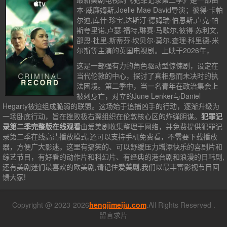
本·威廉姆斯,Joelle Mae David导演；彼得·卡帕
尔迪,库什·珍宝,达斯汀·德姆瑞·伯恩斯,卢克·帕
斯夸里诺,卢瑟·福特,琳赛·马歇尔,彼得·苏利文,
邵恩·杜里,斯蒂芬·坎贝尔·莫尔,查理·科里德-米
尔斯等主演的英国电视剧。上映于2026年，
这是一部强有力的角色驱动型惊悚剧，设定在
当代伦敦的中心，探讨了真相悬而未决时的执
法困境。第二季中，当一名青年在政治集会上
被刺身亡，对立的June Lenker与Daniel
Hegarty被迫组成脆弱的联盟。这场始于追捕凶手的行动，逐渐升级为
一场卧底行动，旨在挫败极右翼组织在伦敦核心区的炸弹阴谋。
犯罪记
录第二季完整版在线观看
由爱美剧收集整理于网络，并免费提供
犯罪记
录第二季
在线高清播放模式,还可以支持手机免费看，不需要下载播放
器，方便广大影迷。这里有搞笑的、可以舒缓压力增添快乐的喜剧片和
综艺节目，有好看的动作片和科幻片、有经典的港台剧和浪漫的日韩剧,
还有美剧迷们最喜欢的欧美剧,请记住
爱美剧
,我们以最丰富影视节目回
馈大家!
Copyright @ 2023-2026
hengjimeiju.com
.All Rights Reserved .
留言求片