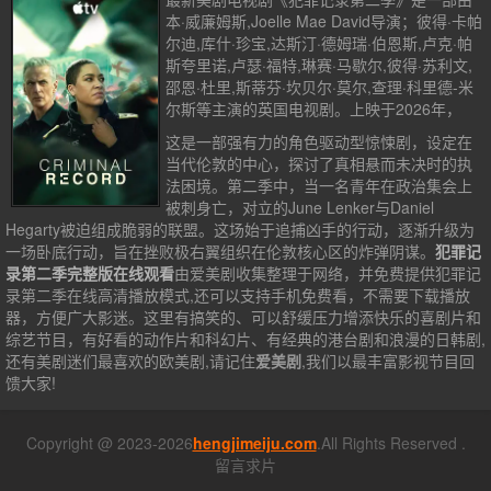
本·威廉姆斯,Joelle Mae David导演；彼得·卡帕
尔迪,库什·珍宝,达斯汀·德姆瑞·伯恩斯,卢克·帕
斯夸里诺,卢瑟·福特,琳赛·马歇尔,彼得·苏利文,
邵恩·杜里,斯蒂芬·坎贝尔·莫尔,查理·科里德-米
尔斯等主演的英国电视剧。上映于2026年，
这是一部强有力的角色驱动型惊悚剧，设定在
当代伦敦的中心，探讨了真相悬而未决时的执
法困境。第二季中，当一名青年在政治集会上
被刺身亡，对立的June Lenker与Daniel
Hegarty被迫组成脆弱的联盟。这场始于追捕凶手的行动，逐渐升级为
一场卧底行动，旨在挫败极右翼组织在伦敦核心区的炸弹阴谋。
犯罪记
录第二季完整版在线观看
由爱美剧收集整理于网络，并免费提供
犯罪记
录第二季
在线高清播放模式,还可以支持手机免费看，不需要下载播放
器，方便广大影迷。这里有搞笑的、可以舒缓压力增添快乐的喜剧片和
综艺节目，有好看的动作片和科幻片、有经典的港台剧和浪漫的日韩剧,
还有美剧迷们最喜欢的欧美剧,请记住
爱美剧
,我们以最丰富影视节目回
馈大家!
Copyright @ 2023-2026
hengjimeiju.com
.All Rights Reserved .
留言求片