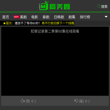
搜索
首页
美剧
电影
泰剧
日韩剧
剧集
排行榜
★提示
：播放不了等待60秒！
再不行就切换下一个线路
爱美剧
犯罪记录第二季第02集在线观看
顶(
0
)
踩(
0
)