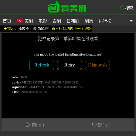
搜索
首页
美剧
电影
泰剧
日韩剧
剧集
排行榜
★提示
：播放不了等待60秒！
再不行就切换下一个线路
爱美剧
犯罪记录第二季第02集在线观看
顶(
0
)
踩(
0
)