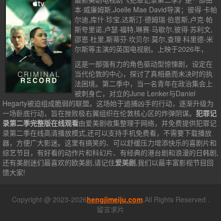
本·威廉姆斯,Joelle Mae David导演；彼得·卡帕
尔迪,库什·珍宝,达斯汀·德姆瑞·伯恩斯,卢克·帕
斯夸里诺,卢瑟·福特,琳赛·马歇尔,彼得·苏利文,
邵恩·杜里,斯蒂芬·坎贝尔·莫尔,查理·科里德-米
尔斯等主演的英国电视剧。上映于2026年，
这是一部强有力的角色驱动型惊悚剧，设定在
当代伦敦的中心，探讨了真相悬而未决时的执
法困境。第二季中，当一名青年在政治集会上
被刺身亡，对立的June Lenker与Daniel
Hegarty被迫组成脆弱的联盟。这场始于追捕凶手的行动，逐渐升级为
一场卧底行动，旨在挫败极右翼组织在伦敦核心区的炸弹阴谋。
犯罪记
录第二季完整版在线观看
由爱美剧收集整理于网络，并免费提供
犯罪记
录第二季
在线高清播放模式,还可以支持手机免费看，不需要下载播放
器，方便广大影迷。这里有搞笑的、可以舒缓压力增添快乐的喜剧片和
综艺节目，有好看的动作片和科幻片、有经典的港台剧和浪漫的日韩剧,
还有美剧迷们最喜欢的欧美剧,请记住
爱美剧
,我们以最丰富影视节目回
馈大家!
Copyright @ 2023-2026
hengjimeiju.com
.All Rights Reserved .
留言求片