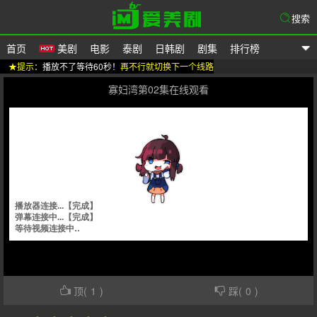
搜索
首页
美剧
电影
泰剧
日韩剧
剧集
排行榜
★提示
：播放不了等待60秒！
再不行就切换下一个线路
爱美剧
寡妇湾第02集在线观看
顶(
1
)
踩(
0
)