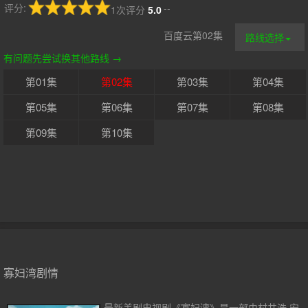
评分:
--
1次评分
5.0
百度云第02集
路线选择
有问题先尝试换其他路线 →
第01集
第02集
第03集
第04集
第05集
第06集
第07集
第08集
第09集
第10集
寡妇湾剧情
最新美剧电视剧《寡妇湾》是一部由村井浩,安