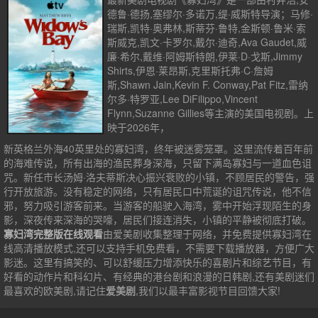
德鲁·德扬,塞缪尔·多诺万,缇·威斯特导演；马修·
瑞斯,凯特·奥弗林,斯蒂芬·鲁特,金斯顿·鲁米·索
斯威克,凯文·卡罗尔,戴尔·迪奇,Ava Gaudet,威
廉·希尔,戴维·阿姆斯特朗,伊莱·D·戈斯,Jimmy
Shirts,伊恩·莱昂斯,克里斯托弗·C·詹姆
斯,Shawn Jain,Kevin F. Conway,Pat Fitz,雷纳
尔多·特罗亚,Lee DiFilippo,Vincent
Flynn,Suzanne Gillies等主演的美国电视剧。上
映于2026年，
新英格兰外海40英里处的寡妇湾，终年被迷雾笼罩。这里流传着百年前
的海难传说，所有出海的渔民葬身深海，只留下满岛寡妇与一道血色诅
咒。新任市长汤姆·洛夫蒂斯决心振兴衰败的小镇，不顾居民的警告，强
行开放旅游。没有稳定的网络，只有居民口中荒诞的诅咒传说，他不信
邪，努力吸引游客前来。当游客的船驶入海湾，雾中开始浮现陌生的身
影，深夜传来深海的哭嚎，居民们接连消失，小镇的平静被彻底打破。
寡妇湾完整版在线观看
由爱美剧收集整理于网络，并免费提供
寡妇湾
在
线高清播放模式,还可以支持手机免费看，不需要下载播放器，方便广大
影迷。这里有搞笑的、可以舒缓压力增添快乐的喜剧片和综艺节目，有
好看的动作片和科幻片、有经典的港台剧和浪漫的日韩剧,还有美剧迷们
最喜欢的欧美剧,请记住
爱美剧
,我们以最丰富影视节目回馈大家!