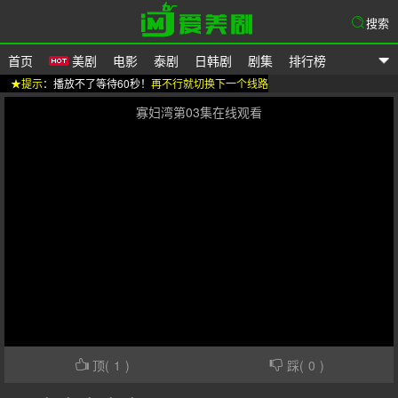
搜索
首页
美剧
电影
泰剧
日韩剧
剧集
排行榜
★提示
：播放不了等待60秒！
再不行就切换下一个线路
爱美剧
寡妇湾第03集在线观看
顶(
1
)
踩(
0
)