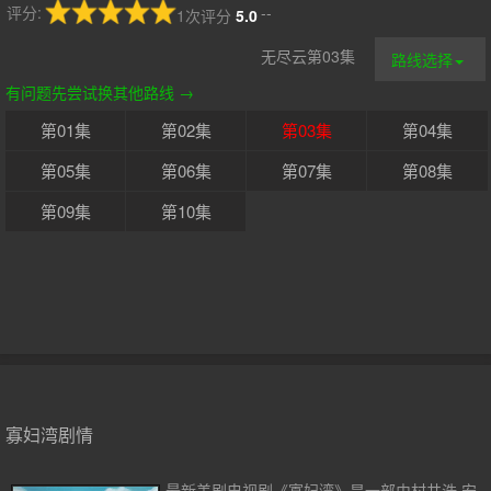
评分:
--
1次评分
5.0
无尽云第03集
路线选择
有问题先尝试换其他路线 →
第01集
第02集
第03集
第04集
第05集
第06集
第07集
第08集
第09集
第10集
寡妇湾剧情
最新美剧电视剧《寡妇湾》是一部由村井浩,安