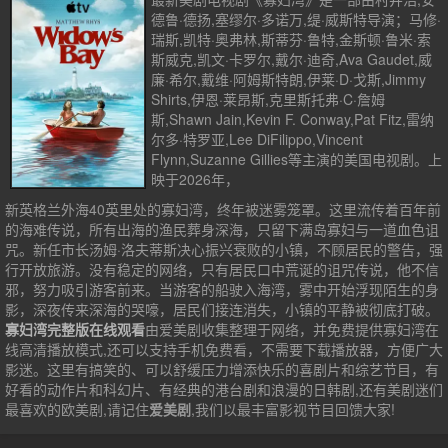
德鲁·德扬,塞缪尔·多诺万,缇·威斯特导演；马修·
瑞斯,凯特·奥弗林,斯蒂芬·鲁特,金斯顿·鲁米·索
斯威克,凯文·卡罗尔,戴尔·迪奇,Ava Gaudet,威
廉·希尔,戴维·阿姆斯特朗,伊莱·D·戈斯,Jimmy
Shirts,伊恩·莱昂斯,克里斯托弗·C·詹姆
斯,Shawn Jain,Kevin F. Conway,Pat Fitz,雷纳
尔多·特罗亚,Lee DiFilippo,Vincent
Flynn,Suzanne Gillies等主演的美国电视剧。上
映于2026年，
新英格兰外海40英里处的寡妇湾，终年被迷雾笼罩。这里流传着百年前
的海难传说，所有出海的渔民葬身深海，只留下满岛寡妇与一道血色诅
咒。新任市长汤姆·洛夫蒂斯决心振兴衰败的小镇，不顾居民的警告，强
行开放旅游。没有稳定的网络，只有居民口中荒诞的诅咒传说，他不信
邪，努力吸引游客前来。当游客的船驶入海湾，雾中开始浮现陌生的身
影，深夜传来深海的哭嚎，居民们接连消失，小镇的平静被彻底打破。
寡妇湾完整版在线观看
由爱美剧收集整理于网络，并免费提供
寡妇湾
在
线高清播放模式,还可以支持手机免费看，不需要下载播放器，方便广大
影迷。这里有搞笑的、可以舒缓压力增添快乐的喜剧片和综艺节目，有
好看的动作片和科幻片、有经典的港台剧和浪漫的日韩剧,还有美剧迷们
最喜欢的欧美剧,请记住
爱美剧
,我们以最丰富影视节目回馈大家!