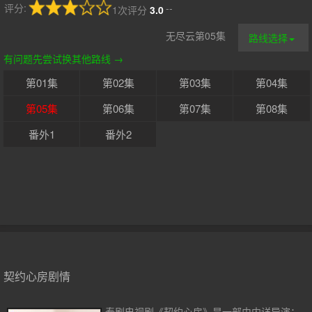
评分:
--
1次评分
3.0
无尽云第05集
路线选择
有问题先尝试换其他路线 →
第01集
第02集
第03集
第04集
第05集
第06集
第07集
第08集
番外1
番外2
契约心房剧情
泰剧电视剧《契约心房》是一部由内详导演；