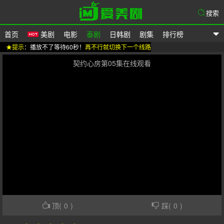
搜索
首页
美剧
电影
泰剧
日韩剧
剧集
排行榜
★提示
：播放不了等待60秒！
再不行就切换下一个线路
爱美剧
契约心房第05集在线观看
顶(
0
)
踩(
0
)