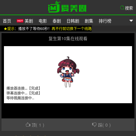
搜索
首页
美剧
电影
泰剧
日韩剧
剧集
排行榜
★提示
：播放不了等待60秒！
再不行就切换下一个线路
爱美剧
复生第10集在线观看
顶(
1
)
踩(
0
)