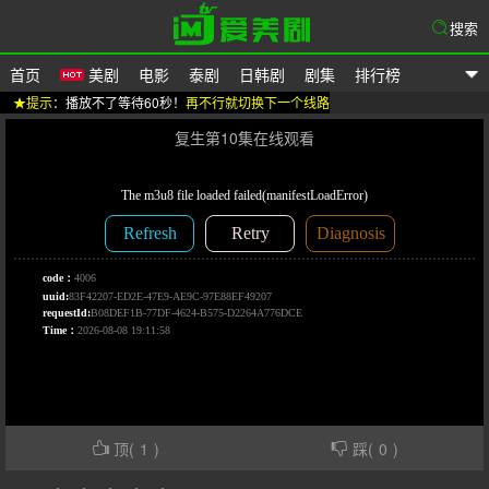
搜索
首页
美剧
电影
泰剧
日韩剧
剧集
排行榜
★提示
：播放不了等待60秒！
再不行就切换下一个线路
爱美剧
复生第10集在线观看
顶(
1
)
踩(
0
)