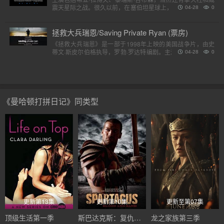
震天星际之战。很久以前，在塞伯坦星球上，一个巨大的，强
04-28
0
大的外星人种族分为两个派别，高贵的汽车人和狡猾的霸天
虎。他..
拯救大兵瑞恩/Saving Private Ryan (票房)
《拯救大兵瑞恩》是一部于1998年上映的美国战争片，由史
蒂文·斯皮尔伯格执导，罗勃·罗达特编剧。主演包括汤姆·汉克
04-28
0
斯、汤姆·赛斯摩、爱德华·宾斯及巴里·佩珀，剧情描述诺..
《曼哈顿打拼日记》同类型
更新第13集
更新第10集
更新至第07集
顶级生活第一季
斯巴达克斯：复仇第二季
龙之家族第三季