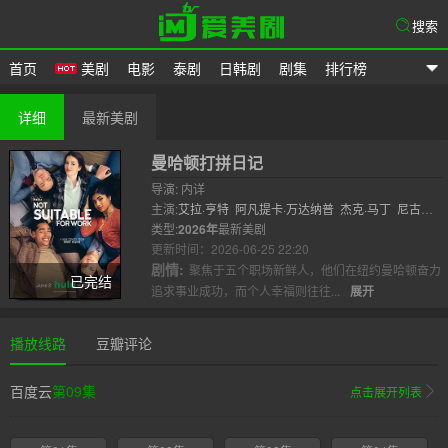
搜索
首页
美剧
电影
泰剧
日韩剧
剧集
排行榜
爱美剧
详细
最新美剧
曼哈顿打拼日记
导演: 内详
主演:
艾拉·亨特
阿凡提卡·万达纳普
杰克·马丁
尼古拉
斯·杜威内
类型:
2026年
威尔·菲茨
最新美剧
维克多·加博
吴恬敏
格雷格·格
曼
更新时间：2026-06-25 22:20
梅·洪
..
剧情:
聚焦于五个职场新鲜人，他们在纽约曼哈顿奋力
已完结
追求事业成功，而个人幸福则往往...
展开
播放线路
豆瓣评论
百度云
第09集
点击展开列表