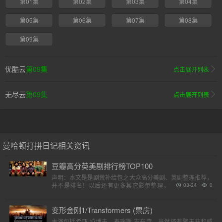
第01集
第02集
第03集
第04集
第05集
第06集
第07集
第08集
第09集
优酷云
第09集
点击展开列表
无尽云
第09集
点击展开列表
曼哈顿打拼日记相关资讯
豆瓣高分英美剧排行榜TOP100
声明：本文是是剧荒补给包之大众高分美剧、英剧整理推荐，
并不是排名！以后还有更多其它影单整理，请各位收藏好。
03-24
0
（评分是对应第一季）小提示：快速在..
变形金刚1/Transformers (票房)
主演包括希亚·拉博夫、泰瑞斯·吉布森，当然还有擎天柱和威