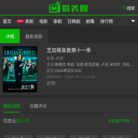
搜索
首页
美剧
电影
泰剧
日韩剧
剧集
排行榜
爱美剧
详细
最新美剧
芝加哥急救第十一季
导演: 内详
主演:
斯蒂文·韦伯
洁西·斯克拉姆
卢克·米切尔
莎拉·拉
莫斯
类型:
2025年
最新美剧
更新时间：2026-06-15 20:20
剧情:
全21集
播放线路
豆瓣评论
百度云
第21集
点击展开列表