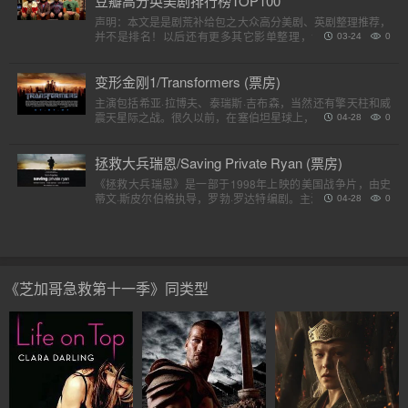
豆瓣高分英美剧排行榜TOP100
声明：本文是是剧荒补给包之大众高分美剧、英剧整理推荐，
并不是排名！以后还有更多其它影单整理，请各位收藏好。
03-24
0
（评分是对应第一季）小提示：快速在..
变形金刚1/Transformers (票房)
主演包括希亚·拉博夫、泰瑞斯·吉布森，当然还有擎天柱和威
震天星际之战。很久以前，在塞伯坦星球上，一个巨大的，强
04-28
0
大的外星人种族分为两个派别，高贵的汽车人和狡猾的霸天
虎。他..
拯救大兵瑞恩/Saving Private Ryan (票房)
《拯救大兵瑞恩》是一部于1998年上映的美国战争片，由史
蒂文·斯皮尔伯格执导，罗勃·罗达特编剧。主演包括汤姆·汉克
04-28
0
斯、汤姆·赛斯摩、爱德华·宾斯及巴里·佩珀，剧情描述诺..
《芝加哥急救第十一季》同类型