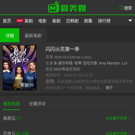
搜索
首页
美剧
电影
泰剧
日韩剧
剧集
排行榜
爱美剧
详细
最新美剧
闪闪火花第一季
导演: Matt Holt,Marek Losey
主演:
本·威尔邦德
哈蒂·戈托贝德
Amy Marston
Lola
Blue
类型:
2023年
安德鲁·斯派曼
最新美剧
Geoffrey Newla..
更新时间：2025-01-30 02:20
剧情:
艾迪试图让她的村庄为那些在那里因巫术而受审
更新10
的妇女建立一个纪念碑。她能挑战...
展开
播放线路
豆瓣评论
美剧云
10
点击展开列表
百度云
第10集
点击展开列表