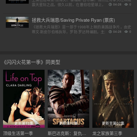
震天星际之战。很久以前，在塞伯坦星球上，一个巨大的，强
04-28
0
大的外星人种族分为两个派别，高贵的汽车人和狡猾的霸天
虎。他..
拯救大兵瑞恩/Saving Private Ryan (票房)
《拯救大兵瑞恩》是一部于1998年上映的美国战争片，由史
蒂文·斯皮尔伯格执导，罗勃·罗达特编剧。主演包括汤姆·汉克
04-28
0
斯、汤姆·赛斯摩、爱德华·宾斯及巴里·佩珀，剧情描述诺..
《闪闪火花第一季》同类型
更新第13集
更新第10集
更新至第07集
顶级生活第一季
斯巴达克斯：复仇第二季
龙之家族第三季