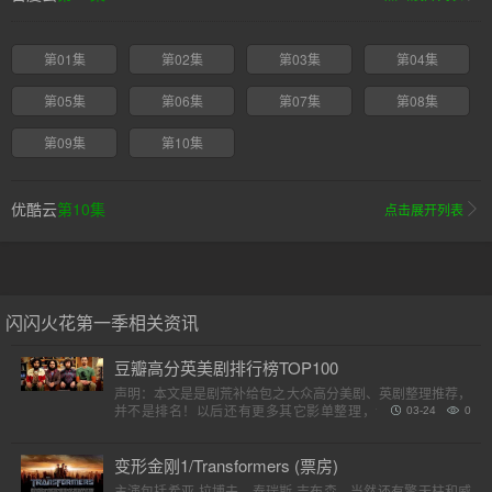
第01集
第02集
第03集
第04集
第05集
第06集
第07集
第08集
第09集
第10集
优酷云
第10集
点击展开列表
闪闪火花第一季相关资讯
豆瓣高分英美剧排行榜TOP100
声明：本文是是剧荒补给包之大众高分美剧、英剧整理推荐，
并不是排名！以后还有更多其它影单整理，请各位收藏好。
03-24
0
（评分是对应第一季）小提示：快速在..
变形金刚1/Transformers (票房)
主演包括希亚·拉博夫、泰瑞斯·吉布森，当然还有擎天柱和威