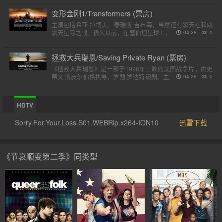
变形金刚1/Transformers (票房)
主演包括希亚·拉博夫、泰瑞斯·吉布森，当然还有擎天柱和威
震天星际之战。很久以前，在塞伯坦星球上，一个巨大的，强
04-28
0
大的外星人种族分为两个派别，高贵的汽车人和狡猾的霸天
虎。他..
拯救大兵瑞恩/Saving Private Ryan (票房)
《拯救大兵瑞恩》是一部于1998年上映的美国战争片，由史
蒂文·斯皮尔伯格执导，罗勃·罗达特编剧。主演包括汤姆·汉克
04-28
0
斯、汤姆·赛斯摩、爱德华·宾斯及巴里·佩珀，剧情描述诺..
HDTV
Sorry.For.Your.Loss.S01.WEBRip.x264-ION10
迅雷下载
《节哀顺变第二季》同类型