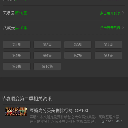
无尽云
第10集
点击展开列表
八戒云
第10集
点击展开列表
第1集
第2集
第3集
第4集
第5集
第6集
第7集
第8集
第9集
第10集
节哀顺变第二季相关资讯
豆瓣高分英美剧排行榜TOP100
声明：本文是是剧荒补给包之大众高分美剧、英剧整理推荐，
并不是排名！以后还有更多其它影单整理，请各位收藏好。
03-24
0
（评分是对应第一季）小提示：快速在..