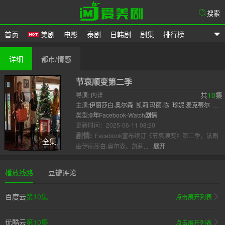
搜索
首页
美剧
电影
泰剧
日韩剧
剧集
排行榜
爱美剧
详细
都市/情感
节哀顺变第二季
共
10
集
导演: 内详
主演:
伊丽莎白·奥尔森
凯莉·玛丽·陈
珍妮·麦克蒂尔
约
翰·艾德坡
类型:
0年
Facebook-Watch
塔拉·霍尔特
琳登·史密斯
剧情
更新时间：2025-06-11 08:20
剧情:
Facebook宣布续订《节哀顺变》第二季，该剧
全集
由伊丽莎白·奥尔森、凯莉...
展开
播放线路
豆瓣评论
百度云
第10集
点击展开列表
优酷云
第10集
点击展开列表