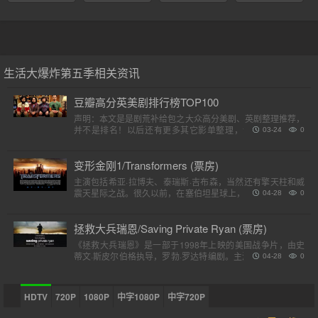
生活大爆炸第五季相关资讯
豆瓣高分英美剧排行榜TOP100
声明：本文是是剧荒补给包之大众高分美剧、英剧整理推荐，
并不是排名！以后还有更多其它影单整理，请各位收藏好。
03-24
0
（评分是对应第一季）小提示：快速在..
变形金刚1/Transformers (票房)
主演包括希亚·拉博夫、泰瑞斯·吉布森，当然还有擎天柱和威
震天星际之战。很久以前，在塞伯坦星球上，一个巨大的，强
04-28
0
大的外星人种族分为两个派别，高贵的汽车人和狡猾的霸天
虎。他..
拯救大兵瑞恩/Saving Private Ryan (票房)
《拯救大兵瑞恩》是一部于1998年上映的美国战争片，由史
蒂文·斯皮尔伯格执导，罗勃·罗达特编剧。主演包括汤姆·汉克
04-28
0
斯、汤姆·赛斯摩、爱德华·宾斯及巴里·佩珀，剧情描述诺..
HDTV
720P
1080P
中字1080P
中字720P