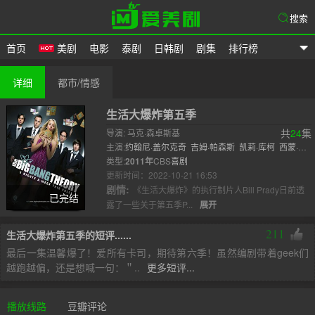
搜索
首页
美剧
电影
泰剧
日韩剧
剧集
排行榜
爱美剧
详细
都市/情感
生活大爆炸第五季
共
24
集
导演: 马克·森卓斯基
主演:
约翰尼·盖尔克奇
吉姆·帕森斯
凯莉·库柯
西蒙·赫
尔伯格
类型:
2011年
昆瑙·内亚
CBS
喜剧
马伊姆·拜力克
阿尔蒂·曼
梅丽莎·劳
奇
更新时间：2022-10-21 16:53
剧情:
《生活大爆炸》的执行制片人Bill Prady日前透
已完结
露了一些关于第五季P...
展开
211
生活大爆炸第五季的短评......
最后一集温馨爆了！爱所有卡司，期待第六季！虽然编剧带着geek们
越跑越偏，还是想喊一句：＂..
更多短评...
播放线路
豆瓣评论