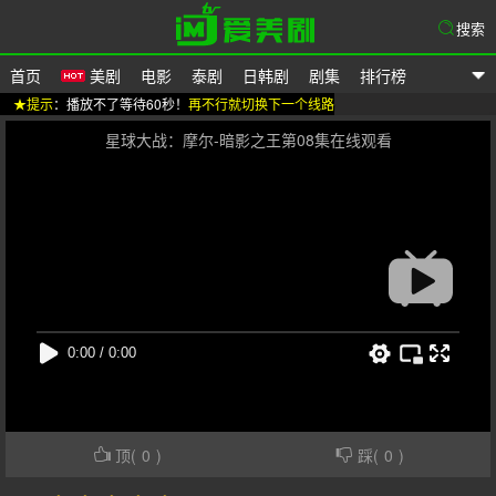
搜索
首页
美剧
电影
泰剧
日韩剧
剧集
排行榜
★提示
：播放不了等待60秒！
再不行就切换下一个线路
爱美剧
星球大战：摩尔-暗影之王第08集在线观看
顶(
0
)
踩(
0
)