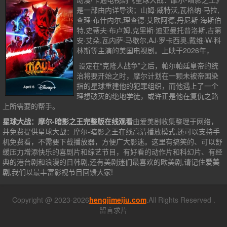
是一部由内详导演；山姆·威特沃,瓦格纳·马拉,
查理·布什内尔,理查德·艾欧阿德,丹尼斯·海斯伯
特,史蒂夫·布卢姆,克里斯·迪亚曼托普洛斯,吉第
安·艾朵,瓦内萨·马歇尔,AJ·罗卡西奥,戴维·W·科
林斯等主演的美国电视剧。上映于2026年，
设定在“克隆人战争”之后，帕尔帕廷皇帝的统
治将要开始之时，摩尔计划在一颗未被帝国染
指的星球重建他的犯罪组织，而他遇上了一个
理想破灭的绝地学徒，或许正是他在复仇之路
上所需要的帮手。
星球大战：摩尔-暗影之王完整版在线观看
由爱美剧收集整理于网络，
并免费提供
星球大战：摩尔-暗影之王
在线高清播放模式,还可以支持手
机免费看，不需要下载播放器，方便广大影迷。这里有搞笑的、可以舒
缓压力增添快乐的喜剧片和综艺节目，有好看的动作片和科幻片、有经
典的港台剧和浪漫的日韩剧,还有美剧迷们最喜欢的欧美剧,请记住
爱美
剧
,我们以最丰富影视节目回馈大家!
Copyright @ 2023-2026
hengjimeiju.com
.All Rights Reserved .
留言求片