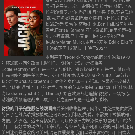
恩·柯克导演；埃迪·雷德梅恩,拉什纳·林奇,乌苏
拉·科尔维罗,查尔斯·丹斯,理查德·多默,楚克武迪
·武吉,莉娅·威廉姆斯,赫立德·阿卜杜拉,埃莉诺·
松浦,琼乔·奥雷尔,萨勒·利米,Ben Hall,斯图尔特·
惠兰,Florisa Kamara,亚当·詹姆斯,克里斯蒂·梅
尔,李·拜福德,马丁·麦克杜格尔,拉塞尔·巴洛
格,Jan-Martin Müller,露西·拉塞尔,Eddie Elks等
主演的英国电视剧。上映于2024年，
本剧基于FrederickForsyth的同名小说和1973
年环球影业同名改编电影创作。“豺狼”（埃迪·雷德梅恩
EddieRedmayne饰）是一个无与伦比、难以捉摸的独行杀手，他以执
行高报酬的刺杀任务为生。处于“豺狼”私人生活中心的Nuria（乌苏拉·
科尔维罗ÚrsulaCorberó饰）对他的身份却一无所知。在最近一次杀人
后，“豺狼”遇到了自己的对手，顽强的英国情报探员Bianca（拉什纳·林
奇LashanaLynch饰）。Bianca开始在欧洲各地追捕“豺狼”，一场惊心
动魄的猫鼠追逐战由此展开，随之而来的是一连串的破坏。
豺狼的日子完整版在线观看
由爱美剧收集整理于网络，并免费提供
豺狼
的日子
在线高清播放模式,还可以支持手机免费看，不需要下载播放器，
方便广大影迷。这里有搞笑的、可以舒缓压力增添快乐的喜剧片和综艺
节目，有好看的动作片和科幻片、有经典的港台剧和浪漫的日韩剧,还有
美剧迷们最喜欢的欧美剧,请记住
爱美剧
,我们以最丰富影视节目回馈大