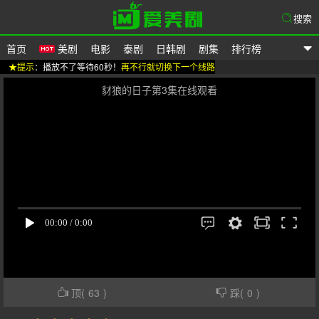
搜索
首页
美剧
电影
泰剧
日韩剧
剧集
排行榜
★提示
：播放不了等待60秒！
再不行就切换下一个线路
爱美剧
豺狼的日子第3集在线观看
顶(
63
)
踩(
0
)