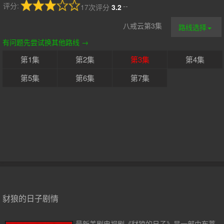
评分:
--
17次评分
3.2
八戒云第3集
路线选择
有问题先尝试换其他路线 →
第1集
第2集
第3集
第4集
第5集
第6集
第7集
豺狼的日子剧情
最新美剧电视剧《豺狼的日子》是一部由布莱