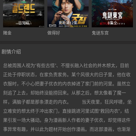
已完结
更新第12集
8集全
赌金
做得好
鬼谜东宫
剧情介绍
总被周围人视为“有些古怪”、不擅长融入社会的并木想太，目前
正处于停职状态，在家负责家务。某个风很大的日子里，他在收
衣服时，不小心把妻子优衣的内衣掉进了家门前的河里。虽然立
刻追了上去，却始终没能捞回来。从那之后，想太像着了魔一
样，满脑子都是那条漂走的内衣。 当天夜里，狂风呼啸，坐
立难安的想太终于冲出家门，直接跳进河里试图“救回内衣”，结
果引发一场大骚动。身为漫画新人作者的妻子优衣，却觉得这件
事异常有趣，并以此为题材开始创作漫画。而这部漫画，也渐渐