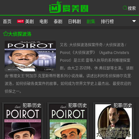
搜索
首页
美剧
电影
泰剧
日韩剧
剧集
排行榜
爱美剧
大侦探波洛
又名: 大侦探波洛探案传奇 / 大侦探波洛 /
Poirot;《大侦探波罗》（Agatha Christie's
Poirot）是兰尼·雷等人执导的系列推理探案
剧，由大卫·苏切特、休·弗拉瑟等主演。 该剧
由“推理女王”阿加莎·克里斯蒂所著系列小说改编，讲述比利时名侦探赫尔克里·
波洛，如何侦破各类案件的故事，如何成为世界文学史上最杰出、最受欢迎的
侦探之一。
犯罪/历史
犯罪/历史
犯罪/历史