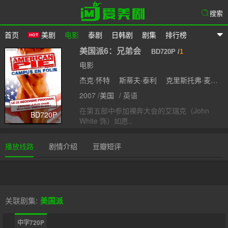
搜索
首页
美剧
电影
泰剧
日韩剧
剧集
排行榜
爱美剧
美国派6：兄弟会
BD720P /
1
电影
杰克·怀特
斯蒂夫·泰利
克里斯托弗·麦克唐纳
2007 /
美国
/ 英语
在第五部中参加裸奔大会的艾瑞克（John
BD720P
White 饰）如愿..
播放线路
剧情介绍
豆瓣短评
关联剧集:
美国派
中字720P