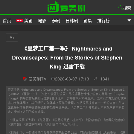
搜索
首页
美剧
电影
泰剧
日韩剧
剧集
排行榜
爱美剧
A+
《噩梦工厂第一季》 Nightmares and
Dreamscapes: From the Stories of Stephen
King 迅雷下载
爱美剧TV
2020-08-07 17:13
1341
英文全名 Nightmares and Dreamscapes: From the Stories of Stephen King Season 1
(2006)：《噩梦工厂》（又名：梦魇幻境录）是根据著名惊悚小说家史蒂芬•金（Stephe
n King）的短篇作品拍摄而成的8集迷你剧，史蒂芬本人担任编剧。该剧利用直观的视觉冲
击力完美演绎了书中的情节，既体现了原作的精髓，又将故事提升到一个新的高度；所以
无论是对于金的书迷还是纯粹的恐怖片迷来说，《噩梦工厂》都能满足不同观众的不同要
求，受到了人们的疯狂追捧。
8个独立故事《战场》《蹲尾区》《犹尼的最后一桩案件》《混沌终结》《病毒向北延续》
《第五刻》《第四解剖室》《他们弄了个地狱乐团》。
《战场》中，一位职业杀手受雇刺杀某玩具公司CEO，可是却遭到玩具兵人的抵抗；《蹲