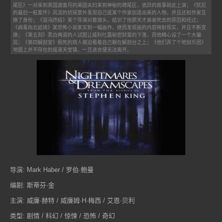
尾区》一对来到英国渡蜜月的美国夫妇来到神秘的蹲尾区，诡异的故事就此上演；《犹尼
的最后一桩案件》风流的侦探意外发现自己是某个作家创造出来的人物，并且还和作家互
换了身份；《混沌终结》某个导演对着镜头，结识了他那天才弟弟死去的原因和经过；
《病毒向北延续》某恐怖小说家买到一幅画作，继而发现画的内容映射现实，并且不断变
换；《第五刻》黑白两道的人试图让威利吐露秘密财富的下落，而他精心设了一个大骗
局；《第四解剖室》假死的商人被迫看着自己躺在解剖台之上；《他们弄了个地狱乐团》
地图上并不存在的摇滚天堂镇，一旦进去便无法离开。
导演: Mark Haber / 罗伯·鲍曼
编剧: 斯蒂芬·金
主演: 威廉·赫特 / 威廉姆·H·梅西 / 艾恩·贝利
类型: 剧情 / 科幻 / 惊悚 / 恐怖 / 奇幻