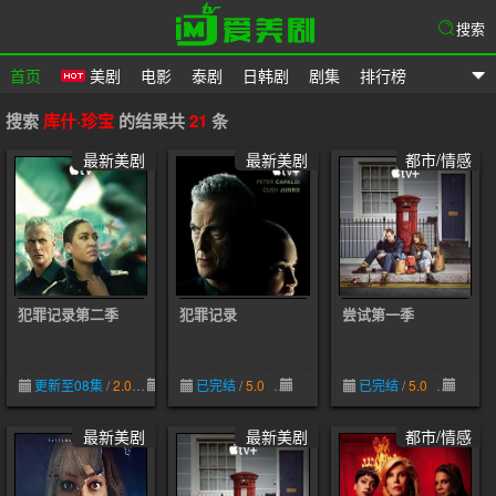
搜索
首页
美剧
电影
泰剧
日韩剧
剧集
排行榜
爱美剧
搜索
库什·珍宝
的结果共
21
条
最新美剧
最新美剧
都市/情感
犯罪记录第二季
犯罪记录
尝试第一季
更新至08集
/
2.0
06-12
已完结
/
5.0
07-08
已完结
/
5.0
07-08
最新美剧
最新美剧
都市/情感