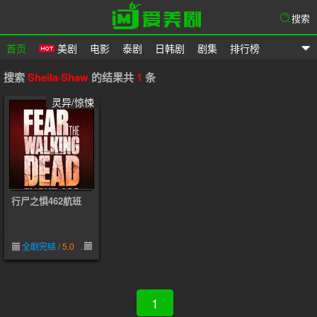
搜索
首页
美剧
电影
泰剧
日韩剧
剧集
排行榜
爱美剧
搜索
Sheila·Shaw
的结果共
1
条
灵异/惊悚
行尸之惧462航班
全剧完结
/
5.0
06-01
1