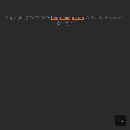
Copyright @ 2023-2026
hengjimeiju.com
.All Rights Reserved .
留言求片