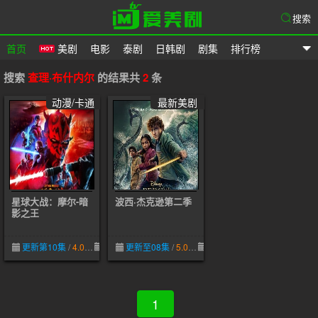
搜索
首页
美剧
电影
泰剧
日韩剧
剧集
排行榜
爱美剧
搜索
查理·布什内尔
的结果共
2
条
动漫/卡通
最新美剧
星球大战：摩尔-暗
波西·杰克逊第二季
影之王
更新第10集
/
4.0
05-06
更新至08集
/
5.0
01-23
1