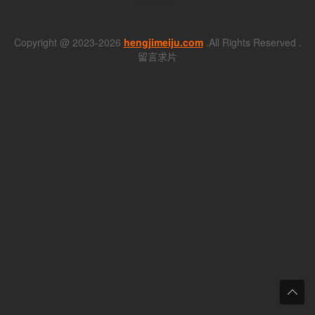
Copyright @ 2023-2026
hengjimeiju.com
.All Rights Reserved .
留言求片