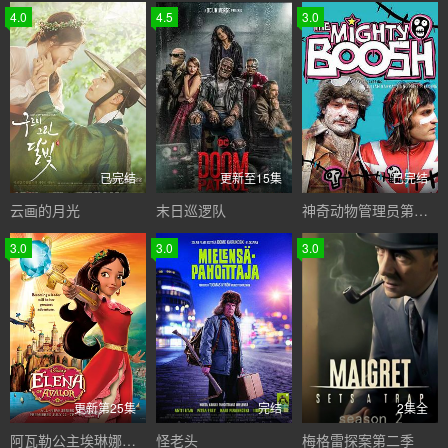
4.0
4.5
3.0
已完结
更新至15集
已完结
云画的月光
末日巡逻队
神奇动物管理员第一季
3.0
3.0
3.0
更新第25集
完结
2集全
阿瓦勒公主埃琳娜第一季
怪老头
梅格雷探案第二季