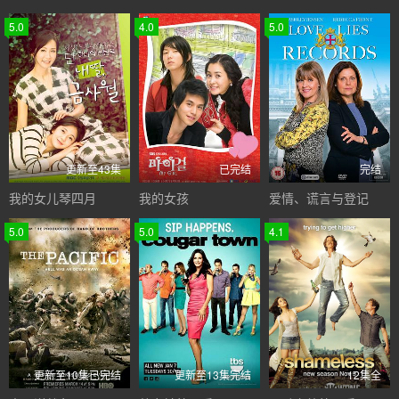
5.0
4.0
5.0
更新至43集
已完结
完结
我的女儿琴四月
我的女孩
爱情、谎言与登记
5.0
5.0
4.1
更新至10集已完结
更新至13集完结
12集全