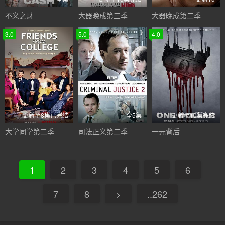
不义之财
大器晚成第三季
大器晚成第二季
3.0
5.0
4.0
更新至8集已完结
全5集
更新至10集完结
大学同学第二季
司法正义第二季
一元背后
1
2
3
4
5
6
7
8
>
..262