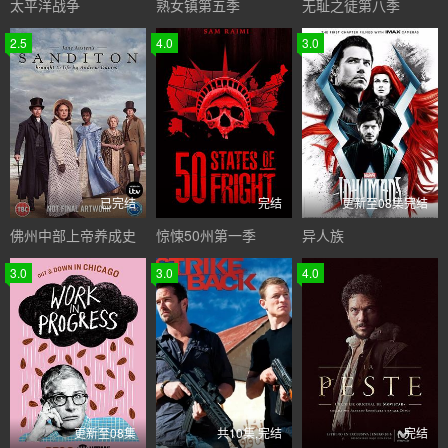
太平洋战争
熟女镇第五季
无耻之徒第八季
2.5
4.0
3.0
已完结
完结
更新至08集完结
佛州中部上帝养成史
惊悚50州第一季
异人族
3.0
3.0
4.0
更新至08集
共10集,完结
完结