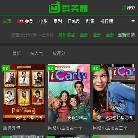
搜索
首页
美剧
电影
泰剧
日韩剧
剧集
排行榜
爱美剧
点击展开筛选→已选择
最新美剧
全部
全部
全部
重新筛选
全部
最新
按人气
按评分
5.0
5.0
4.0
更新至22集完结
更新至25集
更新至18集完结
服务外包
网络小主播第一季
网络小主播第三季