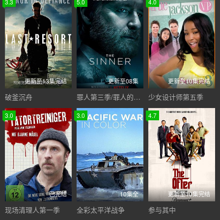
3.3
5.0
4.0
更新至13集完结
更新至08集
更新至10集完结
破釜沉舟
罪人第三季/罪人的真相第三季
少女设计师第五季
3.0
3.0
4.7
已完结
10集全
更新至10集完结
现场清理人第一季
全彩太平洋战争
参与其中