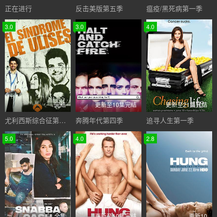
正在进行
反击美版第五季
瘟疫/黑死病第一季
3.0
3.0
4.0
完结
更新至10集完结
更新至21集完结
尤利西斯综合征第一季
奔腾年代第四季
追寻人生第一季
5.0
4.0
2.8
全集
更新至10集完结
更新10