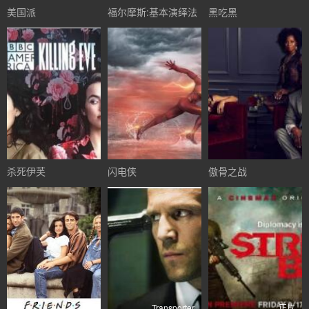
美国派
福尔摩斯:基本演绎法
黑吃黑
杀死伊芙
闪电侠
傲骨之战
Transporter
正片