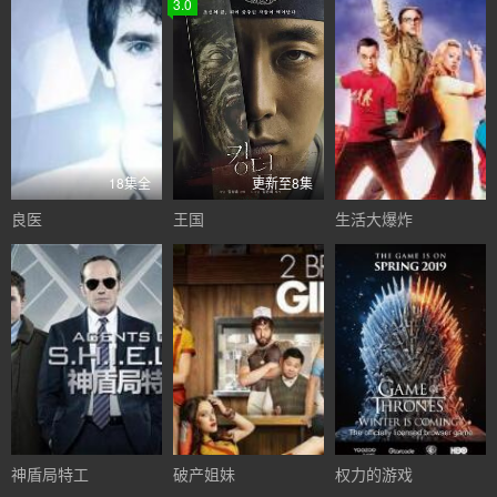
3.0
18集全
更新至8集
良医
王国
生活大爆炸
神盾局特工
破产姐妹
权力的游戏