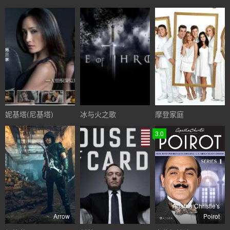
妮基塔(尼基塔)
冰与火之歌
摩登家庭
3.0
Agatha Christie's
Arrow
Poirot