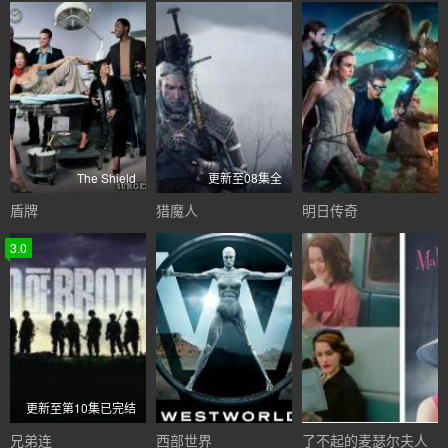
The Shield
更新至08集全
盾牌
猎魔人
明日传奇
3.0
更新至第10集已完结
兄弟连
西部世界
了不起的麦瑟尔夫人