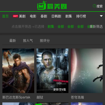
搜索
首页
美剧
电影
泰剧
日韩剧
剧集
排行榜
爱美剧
点击展开筛选→已选择
剧集
全部
全部
全部
全部
重新筛选
最新
按人气
按评分
更新至9集
斯巴达克斯Spartak
越狱
苍穹浩瀚