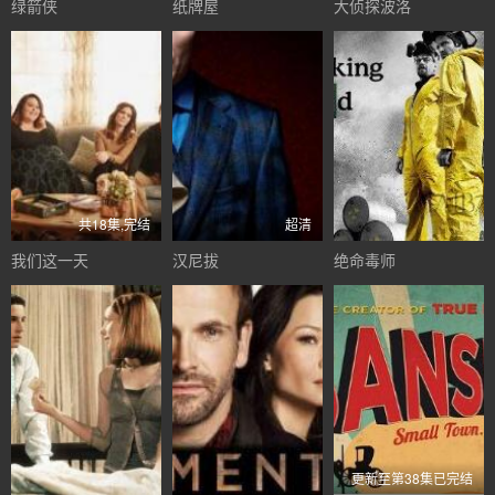
绿箭侠
纸牌屋
大侦探波洛
共18集,完结
超清
我们这一天
汉尼拔
绝命毒师
更新至第38集已完结