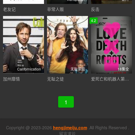
老友记
非常人贩
反击
4.2
Californication
无耻家庭
18集全
加州靡情
无耻之徒
爱死亡和机器人第一季
1
Copyright @ 2023-2026
hengjimeiju.com
.All Rights Reserved .
留言求片