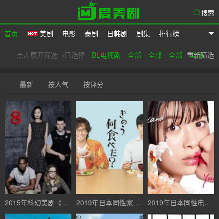
搜索
首页
美剧
电影
泰剧
日韩剧
剧集
排行榜
爱美剧
点击展开筛选→已选择
BL电视剧
全部
全部
全部
重新筛选
全部
最新
按人气
按评分
2015年科幻美剧《超感猎杀/超感八人组 第一季 Sense8 Season 1》全集高清英语中字百度云盘
2019年日本同性家庭电视剧《昨日的美食 きのう何食べた？》全12集+SP高清日语中字百度云
2019年日本同性电视剧《百合与直觉》高清日语中字百度云盘