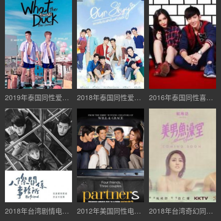
2019年泰国同性爱情电视剧《爱的着陆第二季》高清泰语中字百度云下载【更新至08集】【完结】
2018年泰国同性爱情电视剧《我们的天空》全5集高清泰语中字百度云下载
2016年泰国同性喜剧爱情电视剧《恶魔的浪漫》全13集百度云盘下载【BL支线】
2018年台湾剧情电视剧《人际关系事务所》全24集高清国语中字迅雷下载【BL支线】
2012年美国同性电视剧《直弯好基友》高清中英字幕百度云盘
2018年台湾奇幻同性电视剧《美男鱼澡堂》高清百度云下载【更新至08集大结局】