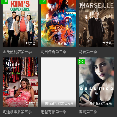
3.8
5.0
13集全
更新至14集
本季终
金氏便利店第一季
明日传奇第二季
马赛第一季
5.0
全14集
更新至第22集已完结
更新至22集完结
明迪烦事多第五季
老爸有招第一季
谍网第二季