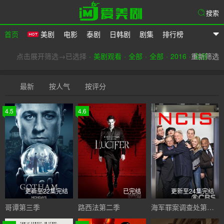
搜索
首页
美剧
电影
泰剧
日韩剧
剧集
排行榜
爱美剧
点击展开筛选→已选择
美剧观看
全部
全部
2016
重新筛选
全部
最新
按人气
按评分
4.5
4.6
更新至22集完结
已完结
更新至24集完结
哥谭第三季
路西法第二季
海军罪案调查处第十四季