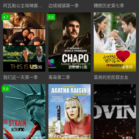
阿瓦勒公主埃琳娜第一季
边境城镇第一季
糟糕历史第七季
4.7
5.0
已完结
更新第10集
本季终
我们这一天第一季
毒枭第二季
富商的贫民窟女友
5.0
10集全
更新至08集完结
本季终