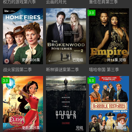
权力的游戏第六季
云画的月光
重任在肩第三季
3.0
更新第06集
已完结
共14集,完结
战火家园第二季
断林镇谜案第二季
嘻哈帝国 第三季
3.0
5.0
更新第25集
完结
更新至14集完结