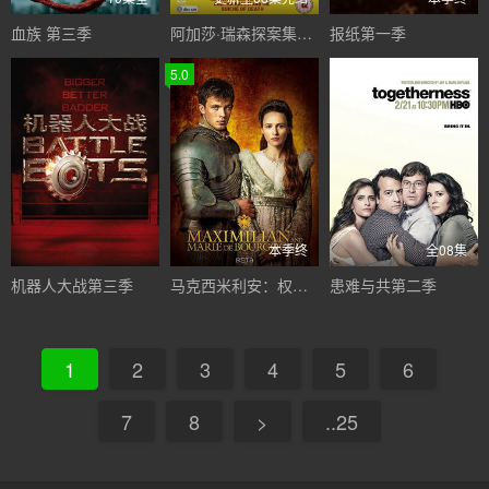
血族 第三季
阿加莎·瑞森探案集第一季
报纸第一季
5.0
本季终
全08集
机器人大战第三季
马克西米利安：权力和爱情的游戏第一季
患难与共第二季
1
2
3
4
5
6
7
8
>
..25