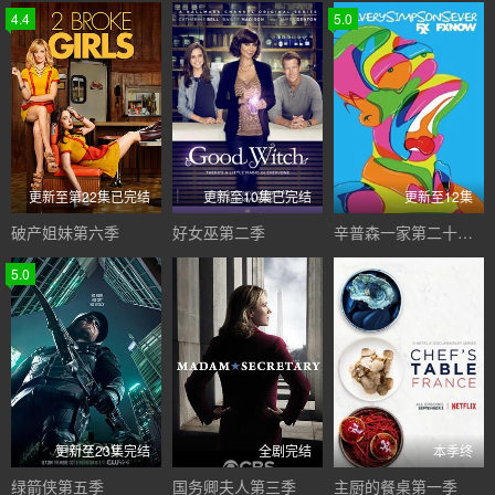
4.4
5.0
更新至第22集已完结
更新至10集已完结
更新至12集
破产姐妹第六季
好女巫第二季
辛普森一家第二十八季
5.0
更新至23集完结
全剧完结
本季终
绿箭侠第五季
国务卿夫人第三季
主厨的餐桌第一季