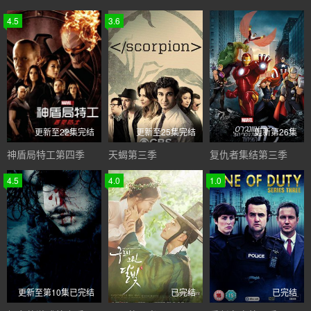
4.5
3.6
更新至22集完结
更新至25集完结
更新第26集
神盾局特工第四季
天蝎第三季
复仇者集结第三季
4.5
4.0
1.0
更新至第10集已完结
已完结
已完结