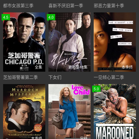
都市女孩第三季
喜新不厌旧第一季
邪恶力量第十季
4.5
4.0
全集
更新至18集
本季终
芝加哥警署第二季
下女们
一见倾心第二季
5.0
本季终
完结
全6集