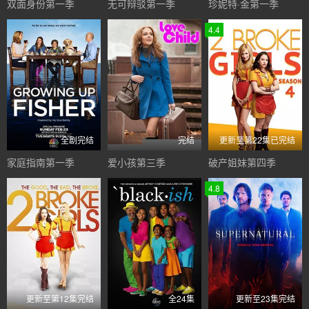
双面身份第一季
无可辩驳第一季
珍妮特·金第一季
4.4
全剧完结
完结
更新至第22集已完结
家庭指南第一季
爱小孩第三季
破产姐妹第四季
4.8
更新至第12集完结
全24集
更新至23集完结