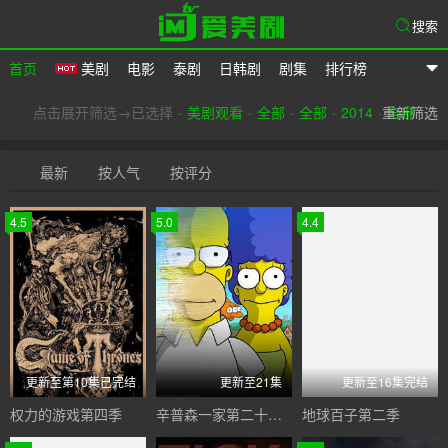
搜索
首页
美剧
电影
泰剧
日韩剧
剧集
排行榜
爱美剧
点击展开筛选→已选择
美剧观看
全部
全部
2014
重新筛选
全部
最新
按人气
按评分
4.5
5.0
4.4
更新至第10集已完结
更新至21集
更新至16集完结
权力的游戏第四季
辛普森一家第二十六季
地球百子第二季