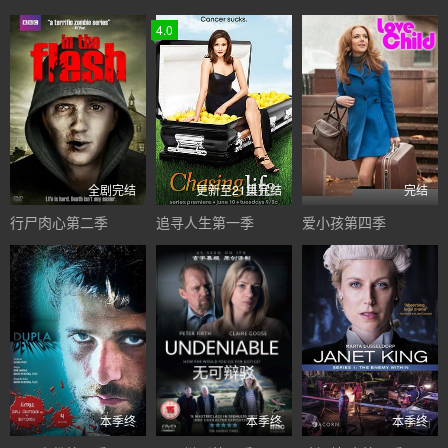
4.0
全剧完结
更新至21集完结
完结
行尸肉心第二季
追寻人生第一季
爱小孩第四季
本季终
本季终
本季终