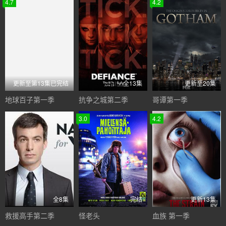
4.7
4.2
更新至第13集已完结
全13集
更新至20集
地球百子第一季
抗争之城第二季
哥谭第一季
3.0
4.2
全8集
完结
更新13集
救援高手第二季
怪老头
血族 第一季