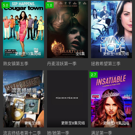
5.0
1.0
更新至13集完结
全5集
更新至18集完结
熟女镇第五季
丹麦淫妖第一季
拯救希望第三季
2.7
更新至9集
更新至8集完结
更新至10集完结
流言终结者第十二季
她/她第一季
满足第一季