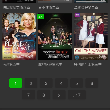
神探默多克第八季
爱小孩第二季
单挑荒野第二季
4.5
更新至26集完结
更新至24集完结
完结
港湾第五季
摩登家庭第六季
呼叫助产士第三季
1
2
3
4
5
6
7
8
>
..17