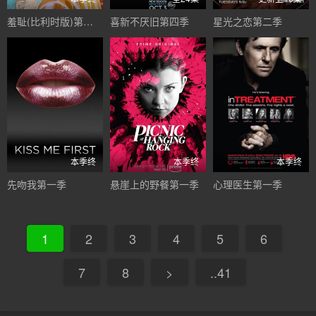
羞耻(比利时版)第二季
喜新不厌旧第四季
星光之恋第二季
本季终
本季终
本季终
先吻我第一季
悬崖上的野餐第一季
心理医生第一季
1
2
3
4
5
6
7
8
>
..41