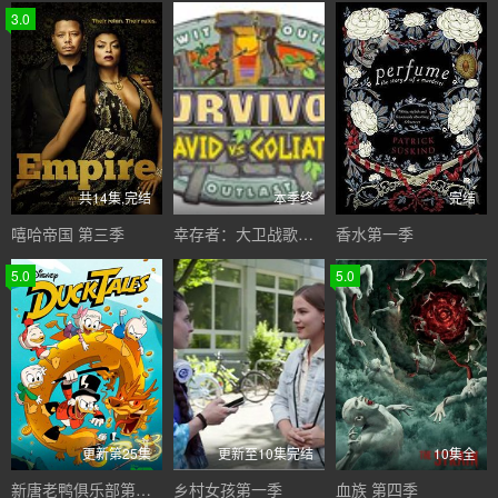
3.0
共14集,完结
本季终
完结
嘻哈帝国 第三季
幸存者：大卫战歌利亚第三十七季
香水第一季
5.0
5.0
更新第25集
更新至10集完结
10集全
新唐老鸭俱乐部第一季
乡村女孩第一季
血族 第四季