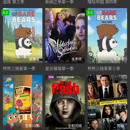
血族 第三季
新闻之争第一季
嘻哈帝国 第四季
5.0
5.0
本季终
本季终
本季终
熊熊三贱客第一季
星光璀璨第一季
熊熊三贱客第三季
至第13集
全剧完结
完结