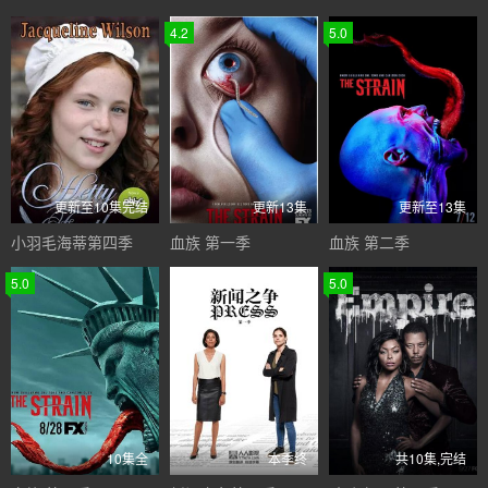
4.2
5.0
更新至10集完结
更新13集
更新至13集
小羽毛海蒂第四季
血族 第一季
血族 第二季
5.0
5.0
10集全
本季终
共10集,完结