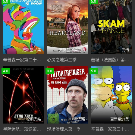
5.0
5.0
更新至12集
更新至18集完结
完结
辛普森一家第二十八季
心灵之地第三季
羞耻（法国版）第一季
4.0
3.0
5.0
全剧完结
已完结
更新至21集
星际迷航：短途第一季
现场清理人第一季
辛普森一家第二十六季