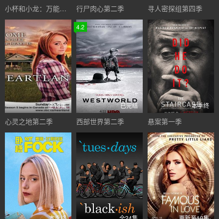
小杯和小龙：万能服务第一季
行尸肉心第二季
寻人密探组第四季
4.2
全18集
已完结
本季终
心灵之地第二季
西部世界第二季
悬案第一季
本季终
全24集
更新至10集