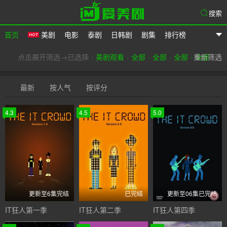
搜索
首页
美剧
电影
泰剧
日韩剧
剧集
排行榜
爱美剧
点击展开筛选→已选择
美剧观看
全部
全部
全部
重新筛选
全部
最新
按人气
按评分
4.3
4.5
5.0
更新至6集完结
已完结
更新至06集已完结
IT狂人第一季
IT狂人第二季
IT狂人第四季