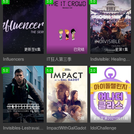
5.0
3.0
5.0
更新至6集
已完结
至第1集
Influencers
IT狂人第三季
Indivisible: Healing Hate
5.0
5.0
3.0
完结
更新至第20210611期
Invisibles-Lestravailleursduclic
ImpactWithGalGadot
IdolChallenge