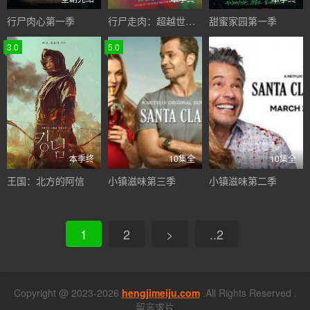
行尸肉心第一季
行尸走肉：超越世界第一季
甜蜜家园第一季
3.0
5.0
本季终
10集全
10集全
王国：北方的阿信
小镇滋味第三季
小镇滋味第二季
1
2
>
..2
Copyright @ 2023-2026
hengjimeiju.com
.All Rights Reserved .
留言求片