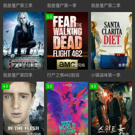
我是僵尸第三季
我是僵尸第一季
我是僵尸第二季
5.0
更新至13集完结
全剧完结
本季终
我是僵尸第四季
行尸之惧462航班
小镇滋味第一季
4.0
3.0
4.5
全剧完结
本季终
本季终