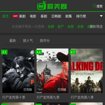
搜索
首页
美剧
电影
泰剧
日韩剧
剧集
排行榜
爱美剧
点击展开筛选→已选择
全部
丧尸
全部
全部
全部
重新筛选
最新
按人气
按评分
4.1
4.4
4.7
已完结
已完结
已完结
行尸走肉第十季
行尸走肉第九季
行尸走肉第八季