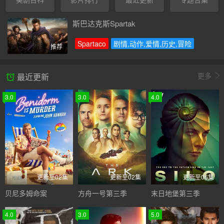
斯巴达克斯Spartak
Spartaco
剧情,动作,爱情,历史,冒险
推荐
更多
最近更新
3.0
3.0
4.0
更新至02集
更新至02集
更新至06集
贝尼多姆命案
方舟一号第三季
末日地堡第三季
4.0
3.0
5.0