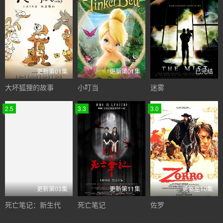
更新第01集
更新第01集
已完结
大坏狐狸的故事
小叮当
迷雾
2.5
3.3
3.0
更新第03集
更新第11集
更新至10集
死亡笔记：新生代
死亡笔记
佐罗