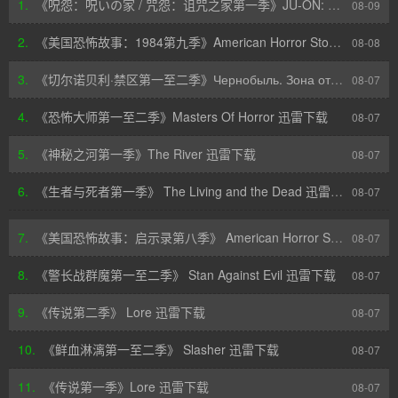
1.
《呪怨：呪いの家 / 咒怨：诅咒之家第一季》JU-ON: Origins 迅雷下载
08-09
2.
《美国恐怖故事：1984第九季》American Horror Story: 1984 迅雷下载
08-08
3.
《切尔诺贝利·禁区第一至二季》Чернобыль. Зона отчуждения 迅雷下载
08-07
4.
《恐怖大师第一至二季》Masters Of Horror 迅雷下载
08-07
5.
《神秘之河第一季》The River 迅雷下载
08-07
6.
《生者与死者第一季》 The Living and the Dead 迅雷下载
08-07
7.
《美国恐怖故事：启示录第八季》 American Horror Story 迅雷下载
08-07
8.
《警长战群魔第一至二季》 Stan Against Evil 迅雷下载
08-07
9.
《传说第二季》 Lore 迅雷下载
08-07
10.
《鲜血淋漓第一至二季》 Slasher 迅雷下载
08-07
11.
《传说第一季》Lore 迅雷下载
08-07