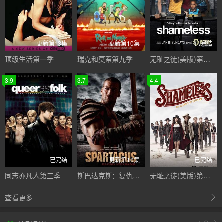
更新第13集
更新第10集
已完结
顶级生活第一季
瑞克和莫蒂第九季
无耻之徒(美版)第五季
3.9
3.7
4.4
已完结
更新第10集
已完结
同志亦凡人第三季
斯巴达克斯：复仇第二季
无耻之徒(美版)第九季
查看更多