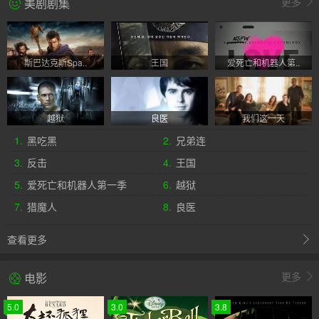
更多
美剧剧集
斯巴达克斯Spa..
王国
爱死亡和机器人第..
越狱
良医
我们这一天
1.
黑吃黑
2.
兄弟连
3.
反击
4.
王国
5.
爱死亡和机器人第一季
6.
越狱
7.
猎魔人
8.
良医
查看更多
更多
电影
5.0
3.0
3.8