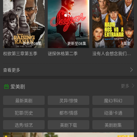
更新至08集
更新至08集
8集全
权欲第三章第五季
谜探休格第二季
没有人会想念我们第一季
查看更多
更多
爱美剧
最新美剧
灵异/惊悚
魔幻/科幻
犯罪/历史
都市/情感
动漫/卡通
选秀/综艺
美剧下载
美剧剧集