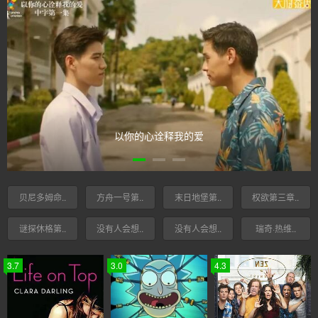
以你的心诠释我的爱
贝尼多姆命..
方舟一号第..
末日地堡第..
权欲第三章..
谜探休格第..
没有人会想..
没有人会想..
瑞奇·热维..
3.7
3.0
4.3